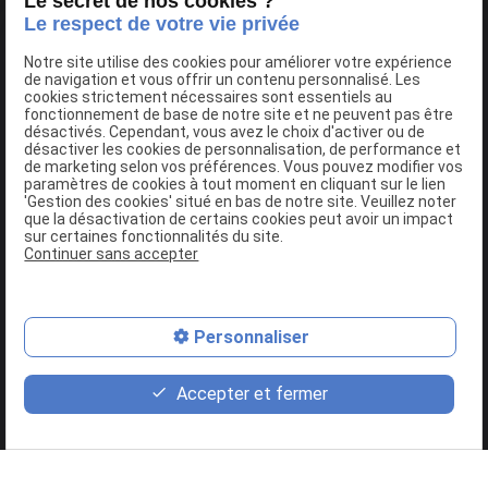
Le secret de nos cookies ?
Le respect de votre vie privée
Notre site utilise des cookies pour améliorer votre expérience
de navigation et vous offrir un contenu personnalisé. Les
cookies strictement nécessaires sont essentiels au
Détection et réparation de pannes
fonctionnement de base de notre site et ne peuvent pas être
désactivés. Cependant, vous avez le choix d'activer ou de
Vous notez un problème au démarrage de votre
voiture
ou
désactiver les cookies de personnalisation, de performance et
de marketing selon vos préférences. Vous pouvez modifier vos
durant la conduite ? Un voyant s’est allumé sur votre tableau
paramètres de cookies à tout moment en cliquant sur le lien
de bord ? Rendez-vous au plus vite dans l’un de nos
garages à
'Gestion des cookies' situé en bas de notre site. Veuillez noter
que la désactivation de certains cookies peut avoir un impact
Toulouse ou Fenouillet
pour trouver l’origine du problème.
sur certaines fonctionnalités du site.
Nos mécaniciens sont formés à la détection de pannes et
Continuer sans accepter
mettent tout en oeuvre pour
réparer votre auto
le plus
rapidement possible. Freins, embrayage, boîte de vitesse,
distribution : tout sera passé au crible de façon à garantir
Personnaliser
votre sécurité.
Accepter et fermer
Nos
véhicules actuels
sont de plus en plus équipés de
systèmes électroniques performants. Néanmoins, quand l’un
d’eux ne fonctionne plus, difficile de comprendre pourquoi.
Chez DEGRIFF AUTO, nous effectuons un diagnostic complet
Retour